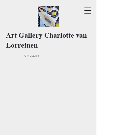
Art Gallery Charlotte van
Lorreinen
Actuele tentoonstelling
G A L L E R Y